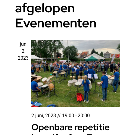
navi
afgelopen
Evenementen
jun
2
2023
2 juni, 2023 // 19:00
-
20:00
Openbare repetitie