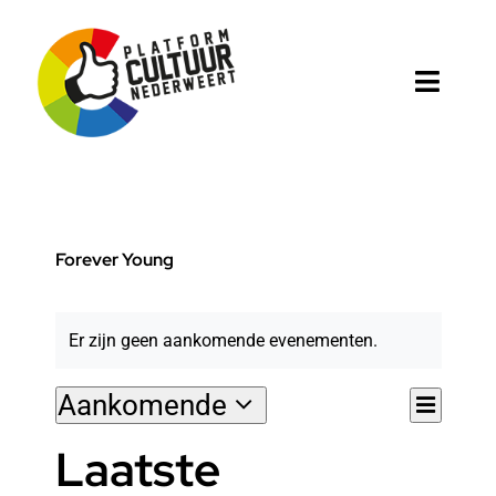
Ga
naar
inhoud
Toggl
Naviga
Home
Platform
Forever Young
Cultuur in Nederweert
Er zijn geen aankomende evenementen.
Projecten
Eve
Aankomende
Agenda
Wee
Lijst
Selecteer
wee
Laatste
een
navi
datum.