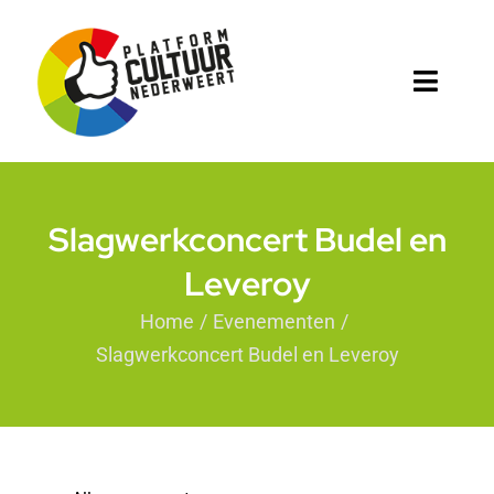
Ga
naar
inhoud
Toggl
Naviga
Home
Platform
Slagwerkconcert Budel en
Leveroy
Cultuur in Nederweert
Home
/
Evenementen
/
Projecten
Slagwerkconcert Budel en Leveroy
Agenda