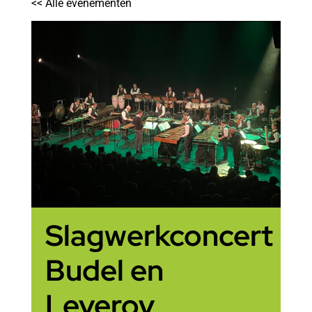
<< Alle evenementen
Slagwerkconcert
Budel en
Leveroy