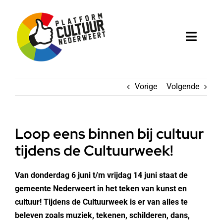
Ga
naar
inhoud
Toggl
Naviga
Home
Vorige
Volgende
Platform
Cultuur in Nederweert
Loop eens binnen bij cultuur
tijdens de Cultuurweek!
Projecten
Van donderdag 6 juni t/m vrijdag 14 juni staat de
Agenda
gemeente Nederweert in het teken van kunst en
cultuur! Tijdens de Cultuurweek is er van alles te
beleven zoals muziek, tekenen, schilderen, dans,