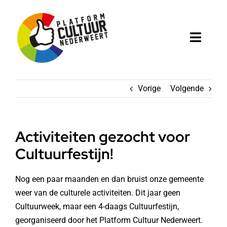
Ga
naar
inhoud
Toggl
Naviga
Home
Vorige
Volgende
Platform
Cultuur in Nederweert
Activiteiten gezocht voor
Cultuurfestijn!
Projecten
Nog een paar maanden en dan bruist onze gemeente
Agenda
weer van de culturele activiteiten. Dit jaar geen
Cultuurweek, maar een 4-daags Cultuurfestijn,
georganiseerd door het Platform Cultuur Nederweert.